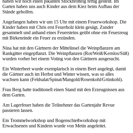
haben wir noch einen pikanten Stockbrotteig fertig gestellt. Im
Garten haben uns auch Kinder aus dem Kiez beim Aufbau der
Stände geholfen.
Angefangen haben wir um 15 Uhr mit einem Feuerworkshop. Die
Kinder haben mit Chris erst Feuerholz klein gesägt, Zunder
gesammelt und anhand eines Feuersteins geübt ohne ein Feuerzeug
mit Birkenrinde ein Feuer zu erzünden.
Nina hat mit den Gärtnern der Mittelinsel die Weinpflanzen am
Rankgitter eingepflanzt. Die Weinpflanzen (Rot/Weiß/Kernlos/Süß)
wurden vorher bei einem Voting von den Gärtnern ausgesucht.
Ein Winterbeet wurde exemplarisch in einem Beet angelegt, damit
die Gärtner auch im Herbst und Winter wissen, was so alles
wachsen kann (Feldsalat/Spinat/Mangold/Rosenkohl/Grünkohl).
Frau Berg hatte traditionell einen Stand mit den Erzeugnissen aus
dem Garten.
Am Lagerfeuer haben die Teilnehmer das Gartenjahr Revue
passieren lassen.
Ein Trommelworkshop und Bogenschießworkshop mit
Erwachsenen und Kindern wurde von Metin angeleitet.